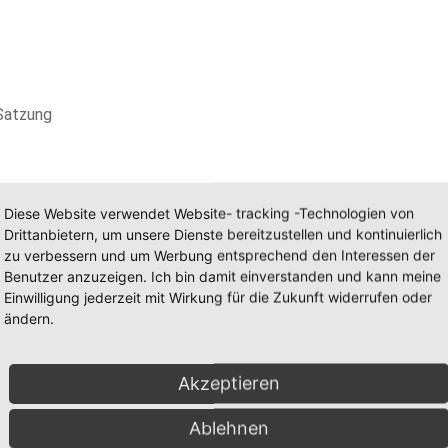
Satzung
Diese Website verwendet Website- tracking -Technologien von
Drittanbietern, um unsere Dienste bereitzustellen und kontinuierlich
zu verbessern und um Werbung entsprechend den Interessen der
Benutzer anzuzeigen. Ich bin damit einverstanden und kann meine
u dieser Tagesordnung werden satzungsgemäß bis zum
Einwilligung jederzeit mit Wirkung für die Zukunft widerrufen oder
mmen.
Anträge zum Punkt „Verschiedenes“ können in der
ändern.
 Vereinswirt bitten wir um Anmeldung bis zum 17.06.2024 über d
Akzeptieren
Ablehnen
Vorname*