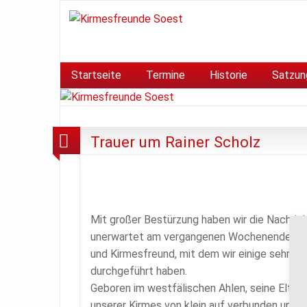
Startseite
Termine
Historie
Satzun
Trauer um Rainer Scholz
Mit großer Bestürzung haben wir die Nachrich
unerwartet am vergangenen Wochenende versto
und Kirmesfreund, mit dem wir einige sehr er
durchgeführt haben.
Geboren im westfälischen Ahlen, seine Eltern
unserer Kirmes von klein auf verbunden und b