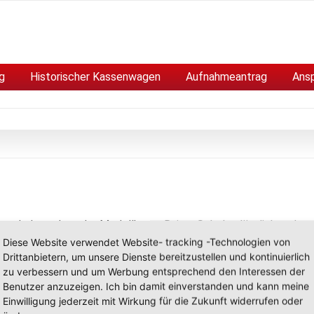
g
Historischer Kassenwagen
Aufnahmeantrag
Ans
t erhalten, dass der Modellbauer Rainer Scholz plötzlich und
rben ist. Mit Rainer verlieren wir einen langjährigen Modellba
Diese Website verwendet Website- tracking -Technologien von
Drittanbietern, um unsere Dienste bereitzustellen und kontinuierlich
folgreiche Modellbauausstellungen zur Allerheiligenkirmes
zu verbessern und um Werbung entsprechend den Interessen der
Benutzer anzuzeigen. Ich bin damit einverstanden und kann meine
 lernten sich an der Raketenfahrt zum Mond in Soest kennen, wa
Einwilligung jederzeit mit Wirkung für die Zukunft widerrufen oder
esuchte sie weiterhin regelmäßig, auch wenn er seinen