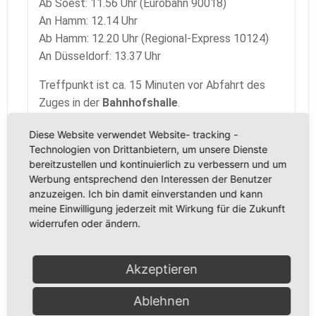
Ab Soest: 11.56 Uhr (Eurobahn 90018)
An Hamm: 12.14 Uhr
Ab Hamm: 12.20 Uhr (Regional-Express 10124)
An Düsseldorf: 13.37 Uhr
Treffpunkt ist ca. 15 Minuten vor Abfahrt des
Zuges in der
Bahnhofshalle
.
Verbindliche Anmeldungen bitte
bis zum
Diese Website verwendet Website- tracking -
15.07.2017
gern bei unseren regelmäßigen
Technologien von Drittanbietern, um unsere Dienste
bereitzustellen und kontinuierlich zu verbessern und um
Stammtischen oder unter folgender E-Mail-
Werbung entsprechend den Interessen der Benutzer
Adresse:
heike.hamers@web.de
.
anzuzeigen. Ich bin damit einverstanden und kann
meine Einwilligung jederzeit mit Wirkung für die Zukunft
Mit freundlichen Grüßen
widerrufen oder ändern.
für die Kirmesfreunde Soest
Heike Hamers
Akzeptieren
Ablehnen
1. Juli 2017