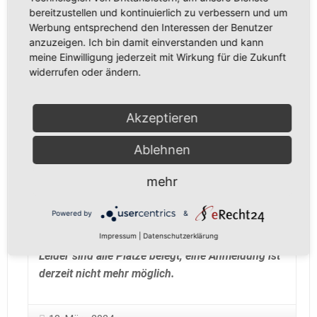
bereitzustellen und kontinuierlich zu verbessern und um
werden.
Werbung entsprechend den Interessen der Benutzer
anzuzeigen. Ich bin damit einverstanden und kann
Diese Gelegenheit bietet nicht nur eine
meine Einwilligung jederzeit mit Wirkung für die Zukunft
faszinierende Erfahrung, sondern auch eine
widerrufen oder ändern.
Chance, unser Verständnis für die Bedeutung der
Arbeit der Rettungsleitstelle zu vertiefen.
Akzeptieren
Bitte meldet euch ab sofort verbindlich an, die
Zahl der Teilnehmenden ist begrenzt. Wir freuen
Ablehnen
uns darauf, euch bei dieser spannenden Führung
begrüßen zu dürfen!
mehr
Viele Grüße
Powered by
&
Euer Vorstand
Impressum
|
Datenschutzerklärung
Leider sind alle Plätze belegt, eine Anmeldung ist
derzeit nicht mehr möglich.