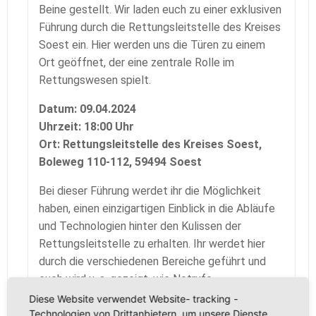
Beine gestellt. Wir laden euch zu einer exklusiven
Führung durch die Rettungsleitstelle des Kreises
Soest ein. Hier werden uns die Türen zu einem
Ort geöffnet, der eine zentrale Rolle im
Rettungswesen spielt.
Datum: 09.04.2024
Uhrzeit: 18:00 Uhr
Ort: Rettungsleitstelle des Kreises Soest,
Boleweg 110-112, 59494 Soest
Bei dieser Führung werdet ihr die Möglichkeit
haben, einen einzigartigen Einblick in die Abläufe
und Technologien hinter den Kulissen der
Rettungsleitstelle zu erhalten. Ihr werdet hier
durch die verschiedenen Bereiche geführt und
euch wird u. a. gezeigt, wie Notrufe
entgegengenommen, koordiniert und an die
Diese Website verwendet Website- tracking -
Technologien von Drittanbietern, um unsere Dienste
entsprechenden Rettungsdienste weitergeleitet