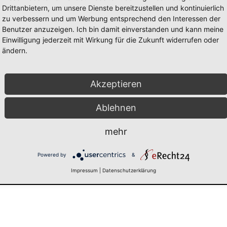
Drittanbietern, um unsere Dienste bereitzustellen und kontinuierlich
zu verbessern und um Werbung entsprechend den Interessen der
Benutzer anzuzeigen. Ich bin damit einverstanden und kann meine
Einwilligung jederzeit mit Wirkung für die Zukunft widerrufen oder
ändern.
t. Das Fahrzeuggerüst musste weiterhin von alten Farbschichten befr
 Wetter würde man ja auch zur Kirmes gehen. 🙂
Akzeptieren
Ablehnen
mehr
Powered by
&
Impressum
|
Datenschutzerklärung