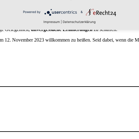
Powered by
&
Impressum
|
Datenschutzerklärung
der entführen. Besucher sind herzlich eingeladen, mit Freunden, Kind
tige Gelegenheit,
unvergessliche Erinnerungen
zu schaffen.
zum 12. November 2023 willkommen zu heißen. Seid dabei, wenn die Min