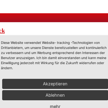
ck
Diese Website verwendet Website- tracking -Technologien von
Drittanbietern, um unsere Dienste bereitzustellen und kontinuierlich
ehr der
Miniaturkirmes von Rainer Scholz
nach Soest an! Aufgrund 
zu verbessern und um Werbung entsprechend den Interessen der
eden Alters erobern.
Benutzer anzuzeigen. Ich bin damit einverstanden und kann meine
r im
Patroklus-Haus
in Soest zu bewundern sein.
Täglich von 11 bis
Einwilligung jederzeit mit Wirkung für die Zukunft widerrufen oder
trägt 2 Euro für Erwachsene und 1 Euro für Kinder.
ändern.
Akzeptieren
 Soester)
Kirmesgeschehen in Miniaturform
präsentiert. Obwohl sie i
pannend machen. Auf einer
Fläche von 16 Quadratmetern
können die B
Ablehnen
ich realistischen Fahrgeschäfte
zu entdecken, die von Rainer Scholz 
mesliebhaber höher schlagen lässt, sondern auch die Fantasie von Kinde
mehr